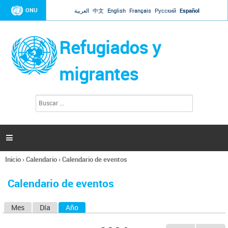
Jump to navigation
ONU
العربية
中文
English
Français
Русский
Español
Refugiados y
migrantes
B
F
u
o
s
r
c
a
m
r

u
l
Inicio
›
Calendario
›
Calendario de eventos
a
Se
r
encuentra
i
Calendario de eventos
usted
o
aquí
d
Mes
Día
Año
(solapa activa)
S
e
b
o