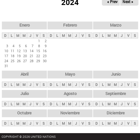
ú
2024
« Prev
Next »
l
s
a
q
p
u
e
a
Enero
Febrero
Marzo
d
s
a
D
L
M
M
J
V
S
D
L
M
M
J
V
S
D
L
M
M
J
V
S
p
1
2
3
4
5
6
7
8
9
r
10
11
12
13
14
15
16
i
17
18
19
20
21
22
23
24
25
26
27
28
29
30
n
31
c
Abril
Mayo
Junio
i
p
D
L
M
M
J
V
S
D
L
M
M
J
V
S
D
L
M
M
J
V
S
a
Julio
Agosto
Septiembre
l
D
L
M
M
J
V
S
D
L
M
M
J
V
S
D
L
M
M
J
V
S
e
Octubre
Noviembre
Diciembre
s
D
L
M
M
J
V
S
D
L
M
M
J
V
S
D
L
M
M
J
V
S
COPYRIGHT © 2026 UNITED NATIONS