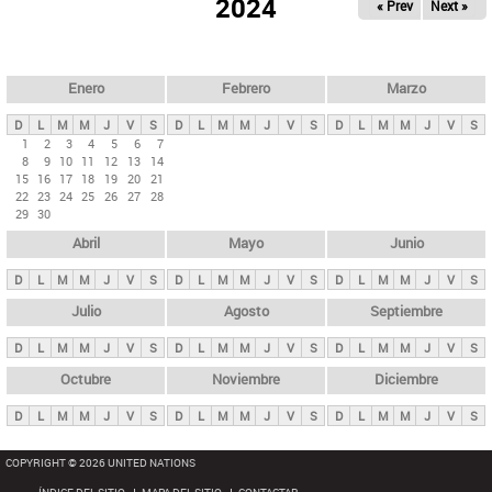
ú
2024
« Prev
Next »
l
s
a
q
p
u
e
a
Enero
Febrero
Marzo
d
s
a
D
L
M
M
J
V
S
D
L
M
M
J
V
S
D
L
M
M
J
V
S
p
1
2
3
4
5
6
7
8
9
10
11
12
13
14
r
15
16
17
18
19
20
21
i
22
23
24
25
26
27
28
29
30
n
Abril
Mayo
Junio
c
i
D
L
M
M
J
V
S
D
L
M
M
J
V
S
D
L
M
M
J
V
S
p
Julio
Agosto
Septiembre
a
D
L
M
M
J
V
S
D
L
M
M
J
V
S
D
L
M
M
J
V
S
l
e
Octubre
Noviembre
Diciembre
s
D
L
M
M
J
V
S
D
L
M
M
J
V
S
D
L
M
M
J
V
S
COPYRIGHT © 2026 UNITED NATIONS