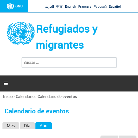
Jump to navigation
ONU
العربية
中文
English
Français
Русский
Español
Refugiados y
migrantes
B
F
u
o
s
r
c
a
m
r

u
l
Inicio
›
Calendario
›
Calendario de eventos
a
Se
r
encuentra
i
Calendario de eventos
usted
o
aquí
d
Mes
Día
Año
(solapa activa)
S
e
b
o