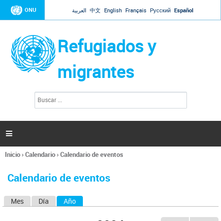
Jump to navigation
ONU
العربية
中文
English
Français
Русский
Español
Refugiados y
migrantes
B
F
u
o
s
r
c
a
m
r

u
l
Inicio
›
Calendario
›
Calendario de eventos
a
Se
r
encuentra
i
Calendario de eventos
usted
o
aquí
d
Mes
Día
Año
(solapa activa)
S
e
b
o