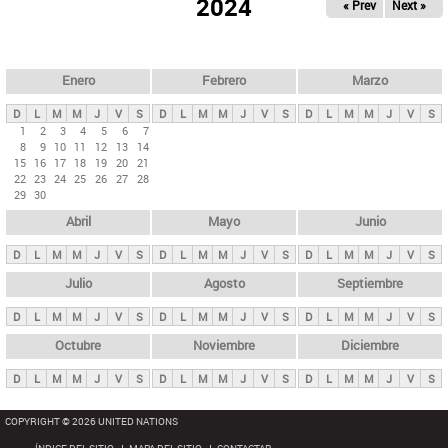
ú
2024
« Prev
Next »
l
s
a
q
p
u
e
a
Enero
Febrero
Marzo
d
s
a
D
L
M
M
J
V
S
D
L
M
M
J
V
S
D
L
M
M
J
V
S
p
1
2
3
4
5
6
7
8
9
10
11
12
13
14
r
15
16
17
18
19
20
21
i
22
23
24
25
26
27
28
29
30
n
Abril
Mayo
Junio
c
i
D
L
M
M
J
V
S
D
L
M
M
J
V
S
D
L
M
M
J
V
S
p
Julio
Agosto
Septiembre
a
D
L
M
M
J
V
S
D
L
M
M
J
V
S
D
L
M
M
J
V
S
l
e
Octubre
Noviembre
Diciembre
s
D
L
M
M
J
V
S
D
L
M
M
J
V
S
D
L
M
M
J
V
S
COPYRIGHT © 2026 UNITED NATIONS