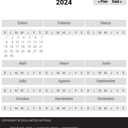
ú
2024
« Prev
Next »
l
s
a
q
p
u
e
a
Enero
Febrero
Marzo
d
s
a
D
L
M
M
J
V
S
D
L
M
M
J
V
S
D
L
M
M
J
V
S
p
1
2
3
4
5
6
7
8
9
10
11
12
13
14
r
15
16
17
18
19
20
21
i
22
23
24
25
26
27
28
29
30
n
Abril
Mayo
Junio
c
i
D
L
M
M
J
V
S
D
L
M
M
J
V
S
D
L
M
M
J
V
S
p
Julio
Agosto
Septiembre
a
D
L
M
M
J
V
S
D
L
M
M
J
V
S
D
L
M
M
J
V
S
l
e
Octubre
Noviembre
Diciembre
s
D
L
M
M
J
V
S
D
L
M
M
J
V
S
D
L
M
M
J
V
S
COPYRIGHT © 2026 UNITED NATIONS