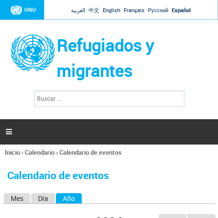
Jump to navigation
ONU
العربية
中文
English
Français
Русский
Español
Refugiados y
migrantes
B
F
u
o
s
r
c
a
m
r

u
l
Inicio
›
Calendario
›
Calendario de eventos
a
Se
r
encuentra
i
Calendario de eventos
usted
o
aquí
d
Mes
Día
Año
(solapa activa)
S
e
b
o