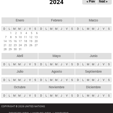
ú
2024
« Prev
Next »
l
s
a
q
p
u
e
a
Enero
Febrero
Marzo
d
s
a
D
L
M
M
J
V
S
D
L
M
M
J
V
S
D
L
M
M
J
V
S
p
1
2
3
4
5
6
7
8
9
10
11
12
13
r
14
15
16
17
18
19
20
i
21
22
23
24
25
26
27
28
29
30
31
n
Abril
Mayo
Junio
c
i
D
L
M
M
J
V
S
D
L
M
M
J
V
S
D
L
M
M
J
V
S
p
Julio
Agosto
Septiembre
a
D
L
M
M
J
V
S
D
L
M
M
J
V
S
D
L
M
M
J
V
S
l
e
Octubre
Noviembre
Diciembre
s
D
L
M
M
J
V
S
D
L
M
M
J
V
S
D
L
M
M
J
V
S
COPYRIGHT © 2026 UNITED NATIONS