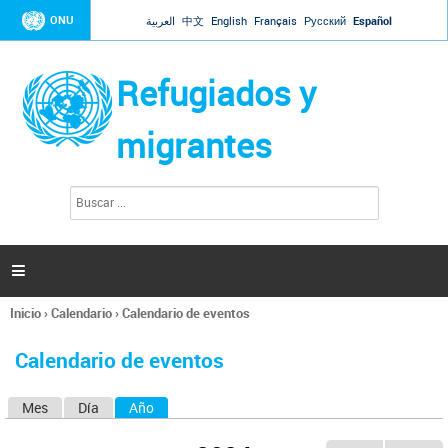
Jump to navigation
ONU
العربية
中文
English
Français
Русский
Español
Refugiados y
migrantes
B
F
u
o
s
r
c
a
m
r

u
l
Inicio
›
Calendario
›
Calendario de eventos
a
Se
r
encuentra
i
Calendario de eventos
usted
o
aquí
d
Mes
Día
Año
(solapa activa)
S
e
b
o