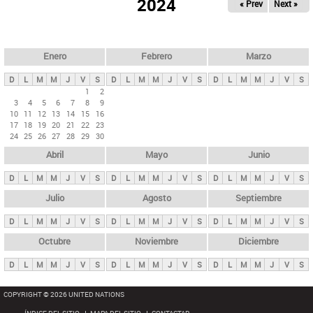
ú
2024
« Prev
Next »
l
s
a
q
p
u
e
a
Enero
Febrero
Marzo
d
s
a
D
L
M
M
J
V
S
D
L
M
M
J
V
S
D
L
M
M
J
V
S
p
1
2
3
4
5
6
7
8
9
r
10
11
12
13
14
15
16
i
17
18
19
20
21
22
23
24
25
26
27
28
29
30
n
Abril
Mayo
Junio
c
i
D
L
M
M
J
V
S
D
L
M
M
J
V
S
D
L
M
M
J
V
S
p
Julio
Agosto
Septiembre
a
D
L
M
M
J
V
S
D
L
M
M
J
V
S
D
L
M
M
J
V
S
l
e
Octubre
Noviembre
Diciembre
s
D
L
M
M
J
V
S
D
L
M
M
J
V
S
D
L
M
M
J
V
S
COPYRIGHT © 2026 UNITED NATIONS