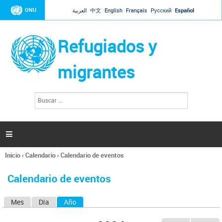
Jump to navigation
ONU
العربية
中文
English
Français
Русский
Español
Refugiados y
migrantes
B
F
u
o
s
r
c
a
m
r

u
l
Inicio
›
Calendario
›
Calendario de eventos
a
Se
r
encuentra
i
Calendario de eventos
usted
o
aquí
d
Mes
Día
Año
(solapa activa)
S
e
b
o