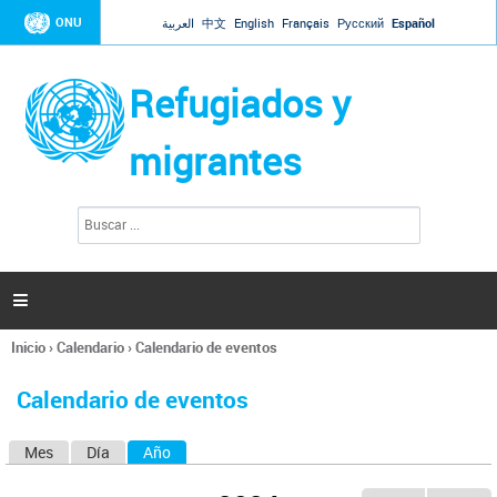
Jump to navigation
ONU
العربية
中文
English
Français
Русский
Español
Refugiados y
migrantes
B
F
u
o
s
r
c
a
m
r

u
l
Inicio
›
Calendario
›
Calendario de eventos
a
Se
r
encuentra
i
Calendario de eventos
usted
o
aquí
d
Mes
Día
Año
(solapa activa)
S
e
b
o