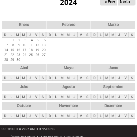
ú
2024
« Prev
Next »
l
s
a
q
p
u
e
a
Enero
Febrero
Marzo
d
s
a
D
L
M
M
J
V
S
D
L
M
M
J
V
S
D
L
M
M
J
V
S
p
1
2
3
4
5
6
7
8
9
10
11
12
13
r
14
15
16
17
18
19
20
i
21
22
23
24
25
26
27
28
29
30
n
Abril
Mayo
Junio
c
i
D
L
M
M
J
V
S
D
L
M
M
J
V
S
D
L
M
M
J
V
S
p
Julio
Agosto
Septiembre
a
D
L
M
M
J
V
S
D
L
M
M
J
V
S
D
L
M
M
J
V
S
l
e
Octubre
Noviembre
Diciembre
s
D
L
M
M
J
V
S
D
L
M
M
J
V
S
D
L
M
M
J
V
S
COPYRIGHT © 2026 UNITED NATIONS