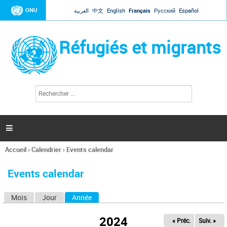
Jump to navigation
ONU
العربية
中文
English
Français
Русский
Español
Réfugiés et migrants
R
F
e
o
c
r
h
e
m
r

u
c
l
h
Accueil
›
Calendrier
›
Events calendar
a
e
Vous
r
i
êtes
r
Events calendar
ici
e
d
Mois
Jour
Année
(onglet actif)
O
e
r
n
e
2024
« Préc.
Suiv. »
g