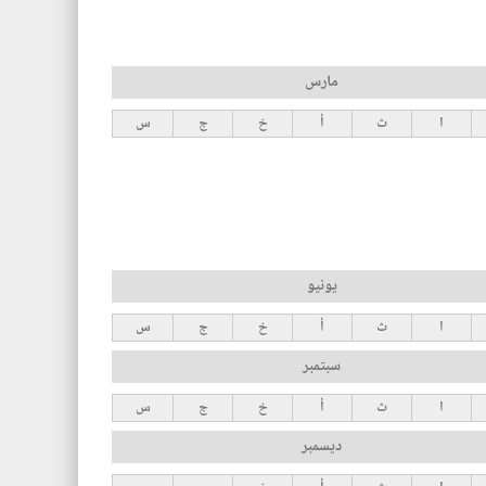
مارس
ا
ث
أ
خ
ج
س
يونيو
ا
ث
أ
خ
ج
س
سبتمبر
ا
ث
أ
خ
ج
س
ديسمبر