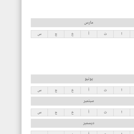
مارس
ا
ث
أ
خ
ج
س
يونيو
ا
ث
أ
خ
ج
س
سبتمبر
ا
ث
أ
خ
ج
س
ديسمبر