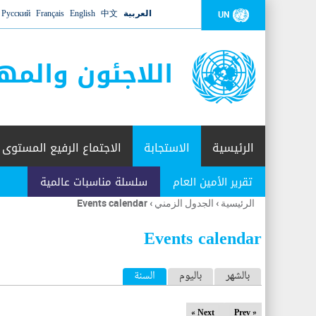
العربية
中文
English
Français
Русский
UN
اللاجئون والمه
الرئيسية
الاستجابة
الاجتماع الرفيع المستوى
تقرير الأمين العام
سلسلة مناسبات عالمية
الرئيسية
›
الجدول الزمني
›
Events calendar
أنت
هنا
Events calendar
ا
بالشهر
باليوم
السنة
(علامة التبويب النشطة)
ل
Next »
« Prev