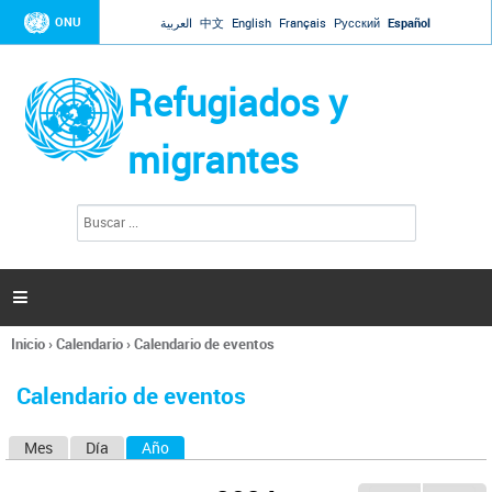
Jump to navigation
ONU
العربية
中文
English
Français
Русский
Español
Refugiados y
migrantes
B
F
u
o
s
r
c
a
m
r

u
l
Inicio
›
Calendario
›
Calendario de eventos
a
Se
r
encuentra
i
Calendario de eventos
usted
o
aquí
d
Mes
Día
Año
(solapa activa)
S
e
b
o