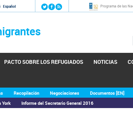
Jump to navigation
Programa de las Nac
й
Español
igrantes
PACTO SOBRE LOS REFUGIADOS
NOTICIAS
C
as
Recopilación
Negociaciones
Documentos [EN]
a York
Informe del Secretario General 2016