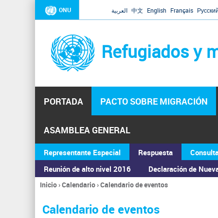
ONU
العربية
中文
English
Français
Русски
Refugiados y m
PORTADA
PACTO SOBRE MIGRACIÓN
ASAMBLEA GENERAL
Representante Especial
Respuesta
Consult
Reunión de alto nivel 2016
Declaración de Nuev
Inicio
›
Calendario
›
Calendario de eventos
Se
encuentra
Calendario de eventos
usted