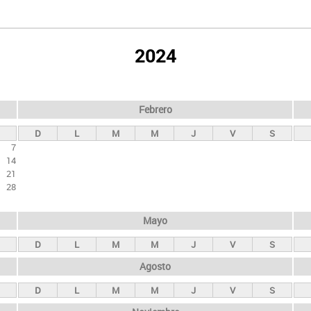
2024
Febrero
D
L
M
M
J
V
S
7
14
21
28
Mayo
D
L
M
M
J
V
S
Agosto
D
L
M
M
J
V
S