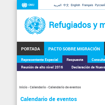
ONU
العربية
中文
English
Français
Русски
Refugiados y m
PORTADA
PACTO SOBRE MIGRACIÓN
Representante Especial
Respuesta
Consult
ASAMBLEA GENERAL
Reunión de alto nivel 2016
Declaración de Nuev
Inicio
›
Calendario
›
Calendario de eventos
Se
encuentra
Calendario de eventos
usted