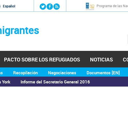
Jump to navigation
Programa de las Nac
й
Español
igrantes
PACTO SOBRE LOS REFUGIADOS
NOTICIAS
C
as
Recopilación
Negociaciones
Documentos [EN]
a York
Informe del Secretario General 2016