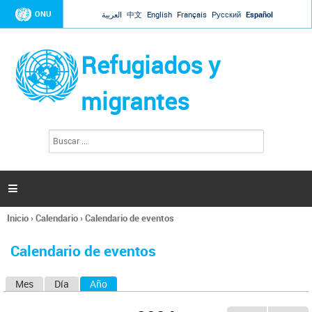
Jump to navigation
ONU
العربية
中文
English
Français
Русский
Español
Refugiados y
migrantes
B
F
u
o
s
r
c
a
m
r

u
l
Inicio
›
Calendario
›
Calendario de eventos
a
Se
r
encuentra
i
Calendario de eventos
usted
o
aquí
d
Mes
Día
Año
(solapa activa)
S
e
b
o