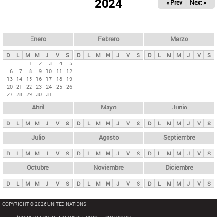
ú
2024
« Prev
Next »
l
s
a
q
p
u
e
a
Enero
Febrero
Marzo
d
s
a
D
L
M
M
J
V
S
D
L
M
M
J
V
S
D
L
M
M
J
V
S
p
1
2
3
4
5
6
7
8
9
10
11
12
r
13
14
15
16
17
18
19
i
20
21
22
23
24
25
26
27
28
29
30
31
n
Abril
Mayo
Junio
c
i
D
L
M
M
J
V
S
D
L
M
M
J
V
S
D
L
M
M
J
V
S
p
Julio
Agosto
Septiembre
a
D
L
M
M
J
V
S
D
L
M
M
J
V
S
D
L
M
M
J
V
S
l
e
Octubre
Noviembre
Diciembre
s
D
L
M
M
J
V
S
D
L
M
M
J
V
S
D
L
M
M
J
V
S
COPYRIGHT © 2026 UNITED NATIONS