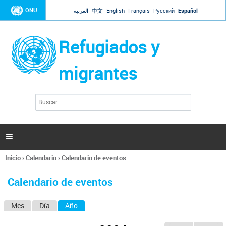
Jump to navigation
ONU
العربية
中文
English
Français
Русский
Español
Refugiados y
migrantes
B
F
u
o
s
r
c
a
m
r

u
l
Inicio
›
Calendario
›
Calendario de eventos
a
Se
r
encuentra
i
Calendario de eventos
usted
o
aquí
d
Mes
Día
Año
(solapa activa)
S
e
b
o