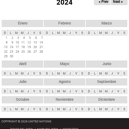
ú
2024
« Prev
Next »
l
s
a
q
p
u
e
a
Enero
Febrero
Marzo
d
s
a
D
L
M
M
J
V
S
D
L
M
M
J
V
S
D
L
M
M
J
V
S
p
1
2
3
4
5
6
7
8
9
10
11
12
13
14
r
15
16
17
18
19
20
21
i
22
23
24
25
26
27
28
29
30
n
Abril
Mayo
Junio
c
i
D
L
M
M
J
V
S
D
L
M
M
J
V
S
D
L
M
M
J
V
S
p
Julio
Agosto
Septiembre
a
D
L
M
M
J
V
S
D
L
M
M
J
V
S
D
L
M
M
J
V
S
l
e
Octubre
Noviembre
Diciembre
s
D
L
M
M
J
V
S
D
L
M
M
J
V
S
D
L
M
M
J
V
S
COPYRIGHT © 2026 UNITED NATIONS