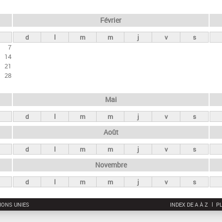
Février
d
l
m
m
j
v
s
7
14
21
28
Mai
d
l
m
m
j
v
s
Août
d
l
m
m
j
v
s
Novembre
d
l
m
m
j
v
s
IONS UNIES
INDEX DE A À Z
PL