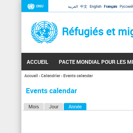
ONU
العربية
中文
English
Français
Русский
Réfugiés et mi
ACCUEIL
PACTE MONDIAL POUR LES M
Accueil
›
Calendrier
›
Events calendar
Vous
êtes
Events calendar
ici
O
Mois
Jour
Année
(onglet actif)
n
g
l