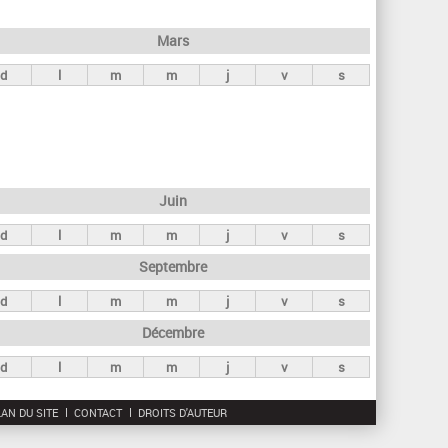
h
e
Mars
r
d
l
m
m
j
v
s
c
h
e
Juin
d
l
m
m
j
v
s
Septembre
d
l
m
m
j
v
s
Décembre
d
l
m
m
j
v
s
AN DU SITE
CONTACT
DROITS D'AUTEUR