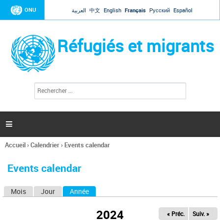
Jump to navigation
ONU
العربية
中文
English
Français
Русский
Español
Réfugiés et migrants
R
F
e
o
c
r
h
e
m
r

u
c
l
h
Accueil
›
Calendrier
›
Events calendar
a
e
Vous
r
i
êtes
r
Events calendar
ici
e
d
Mois
Jour
Année
(onglet actif)
O
e
r
n
e
2024
« Préc.
Suiv. »
g