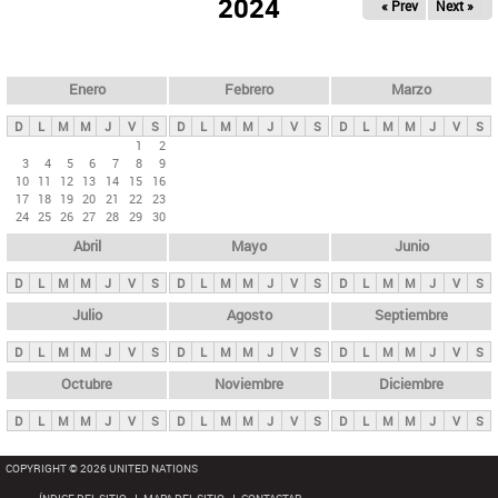
ú
2024
« Prev
Next »
l
s
a
q
p
u
e
a
Enero
Febrero
Marzo
d
s
a
D
L
M
M
J
V
S
D
L
M
M
J
V
S
D
L
M
M
J
V
S
p
1
2
3
4
5
6
7
8
9
r
10
11
12
13
14
15
16
i
17
18
19
20
21
22
23
24
25
26
27
28
29
30
n
Abril
Mayo
Junio
c
i
D
L
M
M
J
V
S
D
L
M
M
J
V
S
D
L
M
M
J
V
S
p
Julio
Agosto
Septiembre
a
D
L
M
M
J
V
S
D
L
M
M
J
V
S
D
L
M
M
J
V
S
l
e
Octubre
Noviembre
Diciembre
s
D
L
M
M
J
V
S
D
L
M
M
J
V
S
D
L
M
M
J
V
S
COPYRIGHT © 2026 UNITED NATIONS