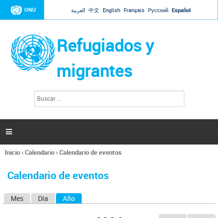
Jump to navigation
ONU
العربية
中文
English
Français
Русский
Español
Refugiados y
migrantes
B
F
u
o
s
r
c
a
m
r

u
l
Inicio
›
Calendario
›
Calendario de eventos
a
Se
r
encuentra
i
Calendario de eventos
usted
o
aquí
d
Mes
Día
Año
(solapa activa)
S
e
b
o