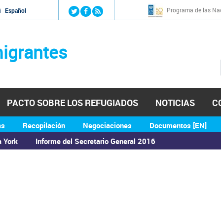
Jump to navigation
Programa de las Nac
й
Español
igrantes
PACTO SOBRE LOS REFUGIADOS
NOTICIAS
C
as
Recopilación
Negociaciones
Documentos [EN]
a York
Informe del Secretario General 2016