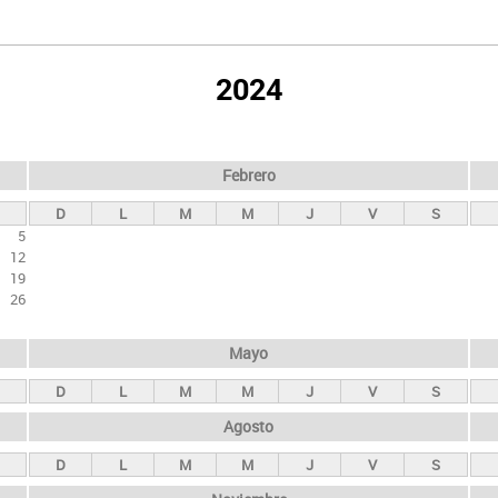
2024
Febrero
D
L
M
M
J
V
S
5
12
19
26
Mayo
D
L
M
M
J
V
S
Agosto
D
L
M
M
J
V
S