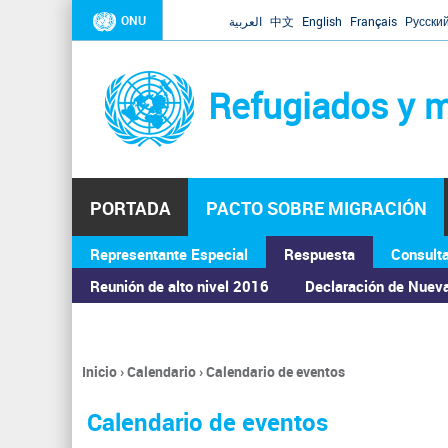
ONU
العربية
中文
English
Français
Русски
Refugiados y m
PORTADA
PACTO SOBRE MIGRACIÓN
Representante Especial
Respuesta
Consult
ASAMBLEA GENERAL
Reunión de alto nivel 2016
Declaración de Nuev
Inicio
›
Calendario
›
Calendario de eventos
Se
encuentra
Calendario de eventos
usted