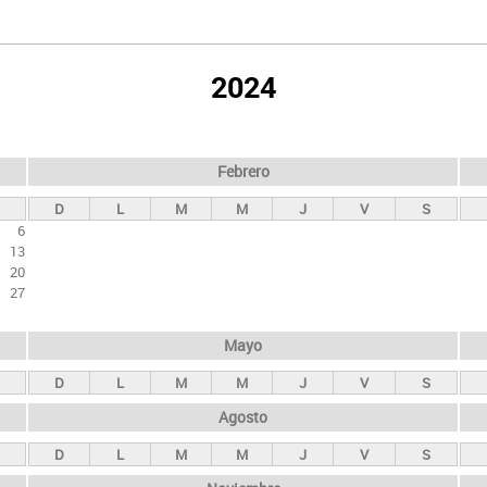
2024
Febrero
D
L
M
M
J
V
S
6
13
20
27
Mayo
D
L
M
M
J
V
S
Agosto
D
L
M
M
J
V
S