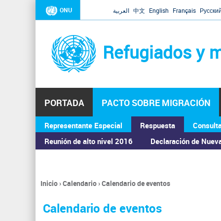
ONU
العربية
中文
English
Français
Русски
Refugiados y m
PORTADA
PACTO SOBRE MIGRACIÓN
Representante Especial
Respuesta
Consult
ASAMBLEA GENERAL
Reunión de alto nivel 2016
Declaración de Nuev
Inicio
›
Calendario
›
Calendario de eventos
Se
encuentra
Calendario de eventos
usted