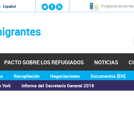
Jump to navigation
Programa de las Nac
й
Español
igrantes
PACTO SOBRE LOS REFUGIADOS
NOTICIAS
C
as
Recopilación
Negociaciones
Documentos [EN]
a York
Informe del Secretario General 2016