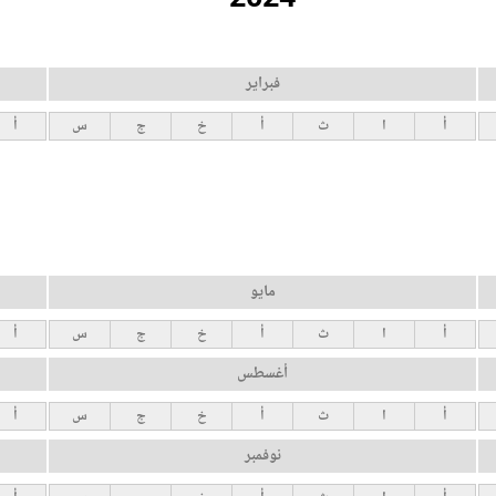
فبراير
أ
ا
ث
أ
خ
ج
س
أ
مايو
أ
ا
ث
أ
خ
ج
س
أ
أغسطس
أ
ا
ث
أ
خ
ج
س
أ
نوفمبر