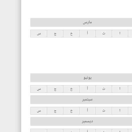
مارس
ا
ث
أ
خ
ج
س
يونيو
ا
ث
أ
خ
ج
س
سبتمبر
ا
ث
أ
خ
ج
س
ديسمبر