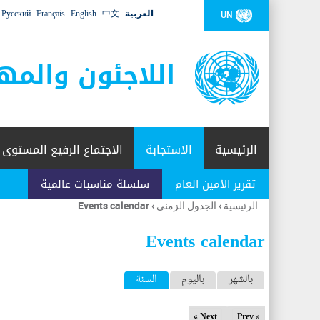
العربية
中文
English
Français
Русский
UN
اللاجئون والمه
الرئيسية
الاستجابة
الاجتماع الرفيع المستوى
تقرير الأمين العام
سلسلة مناسبات عالمية
الرئيسية
›
الجدول الزمني
›
Events calendar
أنت
هنا
Events calendar
ا
بالشهر
باليوم
السنة
(علامة التبويب النشطة)
ل
Next »
« Prev