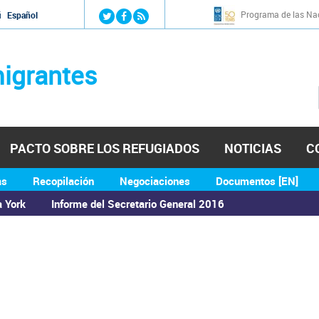
Jump to navigation
Programa de las Nac
й
Español
igrantes
PACTO SOBRE LOS REFUGIADOS
NOTICIAS
C
as
Recopilación
Negociaciones
Documentos [EN]
a York
Informe del Secretario General 2016