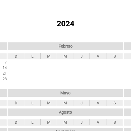
2024
Febrero
D
L
M
M
J
V
S
7
14
21
28
Mayo
D
L
M
M
J
V
S
Agosto
D
L
M
M
J
V
S