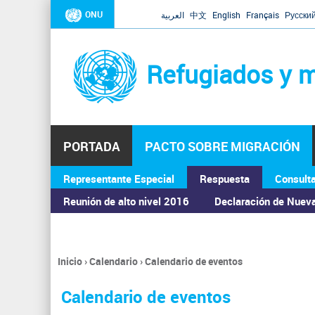
ONU
العربية
中文
English
Français
Русски
Refugiados y m
PORTADA
PACTO SOBRE MIGRACIÓN
Representante Especial
Respuesta
Consult
ASAMBLEA GENERAL
Reunión de alto nivel 2016
Declaración de Nuev
Inicio
›
Calendario
›
Calendario de eventos
Se
encuentra
Calendario de eventos
usted