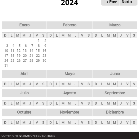
ú
2024
« Prev
Next »
l
s
a
q
p
u
e
a
Enero
Febrero
Marzo
d
s
a
D
L
M
M
J
V
S
D
L
M
M
J
V
S
D
L
M
M
J
V
S
p
1
2
3
4
5
6
7
8
9
r
10
11
12
13
14
15
16
i
17
18
19
20
21
22
23
24
25
26
27
28
29
30
n
31
c
Abril
Mayo
Junio
i
p
D
L
M
M
J
V
S
D
L
M
M
J
V
S
D
L
M
M
J
V
S
a
Julio
Agosto
Septiembre
l
D
L
M
M
J
V
S
D
L
M
M
J
V
S
D
L
M
M
J
V
S
e
Octubre
Noviembre
Diciembre
s
D
L
M
M
J
V
S
D
L
M
M
J
V
S
D
L
M
M
J
V
S
COPYRIGHT © 2026 UNITED NATIONS