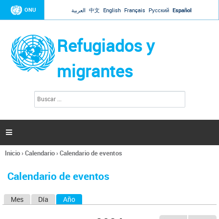
Jump to navigation
ONU
العربية
中文
English
Français
Русский
Español
Refugiados y
migrantes
B
F
u
o
s
r
c
a
m
r

u
l
Inicio
›
Calendario
›
Calendario de eventos
a
Se
r
encuentra
i
Calendario de eventos
usted
o
aquí
d
Mes
Día
Año
(solapa activa)
S
e
b
o