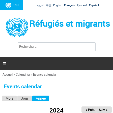
Jump to navigation
ONU
العربية
中文
English
Français
Русский
Español
Réfugiés et migrants
R
F
e
o
c
r
h
e
m
r

u
c
l
h
Accueil
›
Calendrier
›
Events calendar
a
e
Vous
r
i
êtes
r
Events calendar
ici
e
d
Mois
Jour
Année
(onglet actif)
O
e
r
n
e
2024
« Préc.
Suiv. »
g