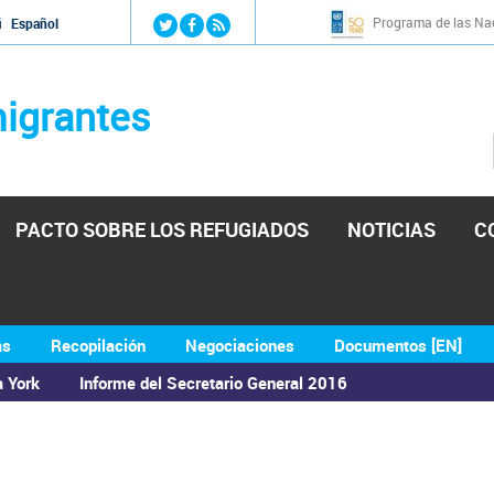
Jump to navigation
Programa de las Nac
й
Español
igrantes
PACTO SOBRE LOS REFUGIADOS
NOTICIAS
C
as
Recopilación
Negociaciones
Documentos [EN]
a York
Informe del Secretario General 2016