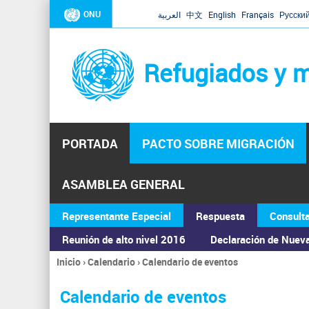
ONU
العربية
中文
English
Français
Русски
Refugiados y m
PORTADA
PACTO SOBRE MIGRACIÓN
ASAMBLEA GENERAL
Representante Especial
Respuesta
Consult
Reunión de alto nivel 2016
Declaración de Nuev
Inicio
›
Calendario
›
Calendario de eventos
Se
encuentra
Calendario de eventos
usted