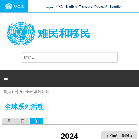
Jump to navigation
联合国
العربية
中文
English
Français
Русский
Español
难民和移民
搜
搜
索
索
表
单

首页
›
日历
›
全球系列活动
你
在
全球系列活动
这
里
月
日
年
（活动标签）
主
标
2024
« Prev
Next »
签