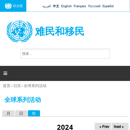
Jump to navigation
联合国
العربية
中文
English
Français
Русский
Español
难民和移民
搜
搜
索
索
表
单

首页
›
日历
›
全球系列活动
你
在
全球系列活动
这
里
月
日
年
（活动标签）
主
标
2024
« Prev
Next »
签