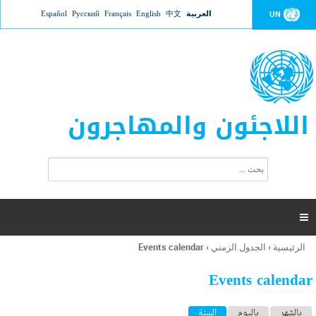
Jump to navigation
العربية
中文
English
Français
Русский
Español
UN
اللاجئون والمهاجرون
ا
ب
س
ح
ت
ث
م
ا

ر
ة
الرئيسية
›
الجدول الزمني
›
Events calendar
أنت
ا
هنا
ل
Events calendar
ب
ح
ا
بالشهر
باليوم
السنة
(علامة التبويب النشطة)
ث