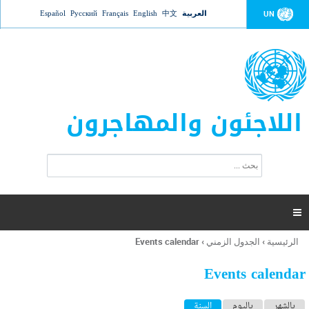
Jump to navigation
العربية
中文
English
Français
Русский
Español
UN
اللاجئون والمهاجرون
ا
ب
س
ح
ت
ث
م
ا

ر
ة
الرئيسية
›
الجدول الزمني
›
Events calendar
أنت
ا
هنا
ل
Events calendar
ب
ح
ا
بالشهر
باليوم
السنة
(علامة التبويب النشطة)
ث