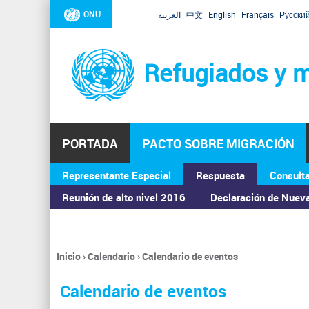
ONU
العربية
中文
English
Français
Русски
Refugiados y m
PORTADA
PACTO SOBRE MIGRACIÓN
Representante Especial
Respuesta
Consult
ASAMBLEA GENERAL
Reunión de alto nivel 2016
Declaración de Nuev
Inicio
›
Calendario
›
Calendario de eventos
Se
encuentra
Calendario de eventos
usted