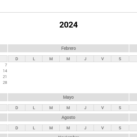
2024
Febrero
D
L
M
M
J
V
S
7
14
21
28
Mayo
D
L
M
M
J
V
S
Agosto
D
L
M
M
J
V
S