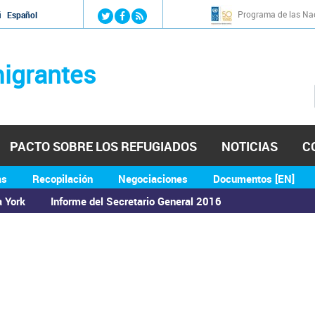
Jump to navigation
Programa de las Nac
й
Español
igrantes
PACTO SOBRE LOS REFUGIADOS
NOTICIAS
C
as
Recopilación
Negociaciones
Documentos [EN]
a York
Informe del Secretario General 2016