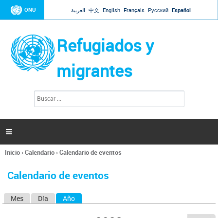
Jump to navigation
ONU
العربية
中文
English
Français
Русский
Español
Refugiados y
migrantes
B
F
u
o
s
r
c
a
m
r

u
l
Inicio
›
Calendario
›
Calendario de eventos
a
Se
r
encuentra
i
Calendario de eventos
usted
o
aquí
d
Mes
Día
Año
(solapa activa)
S
e
b
o