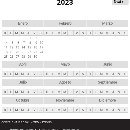
ú
2023
Next »
l
s
a
q
p
u
e
a
Enero
Febrero
Marzo
d
s
a
D
L
M
M
J
V
S
D
L
M
M
J
V
S
D
L
M
M
J
V
S
p
1
2
3
4
5
6
7
8
9
10
r
11
12
13
14
15
16
17
i
18
19
20
21
22
23
24
25
26
27
28
29
30
n
Abril
Mayo
Junio
c
i
D
L
M
M
J
V
S
D
L
M
M
J
V
S
D
L
M
M
J
V
S
p
Julio
Agosto
Septiembre
a
D
L
M
M
J
V
S
D
L
M
M
J
V
S
D
L
M
M
J
V
S
l
e
Octubre
Noviembre
Diciembre
s
D
L
M
M
J
V
S
D
L
M
M
J
V
S
D
L
M
M
J
V
S
COPYRIGHT © 2026 UNITED NATIONS