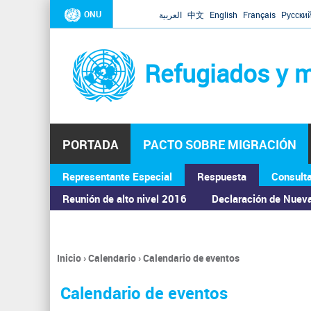
ONU
العربية
中文
English
Français
Русски
Refugiados y m
PORTADA
PACTO SOBRE MIGRACIÓN
Representante Especial
Respuesta
Consult
ASAMBLEA GENERAL
Reunión de alto nivel 2016
Declaración de Nuev
Inicio
›
Calendario
›
Calendario de eventos
Se
encuentra
Calendario de eventos
usted