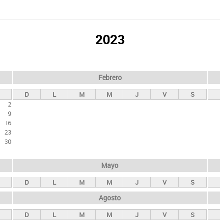
2023
Febrero
D
L
M
M
J
V
S
2
9
16
23
30
Mayo
D
L
M
M
J
V
S
Agosto
D
L
M
M
J
V
S