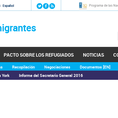
Jump to navigation
Programa de las Nac
й
Español
igrantes
PACTO SOBRE LOS REFUGIADOS
NOTICIAS
C
as
Recopilación
Negociaciones
Documentos [EN]
a York
Informe del Secretario General 2016