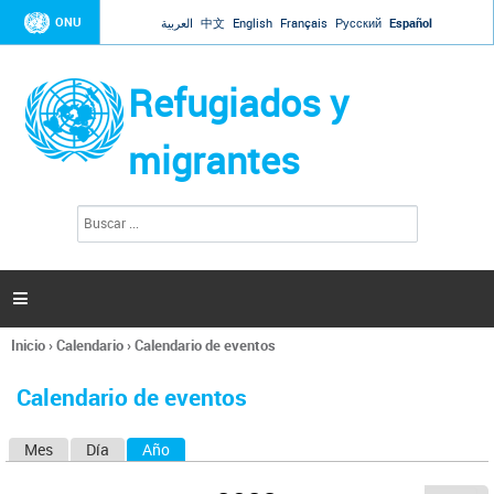
Jump to navigation
ONU
العربية
中文
English
Français
Русский
Español
Refugiados y
migrantes
B
F
u
o
s
r
c
a
m
r

u
l
Inicio
›
Calendario
›
Calendario de eventos
a
Se
r
encuentra
i
Calendario de eventos
usted
o
aquí
d
Mes
Día
Año
(solapa activa)
S
e
b
o