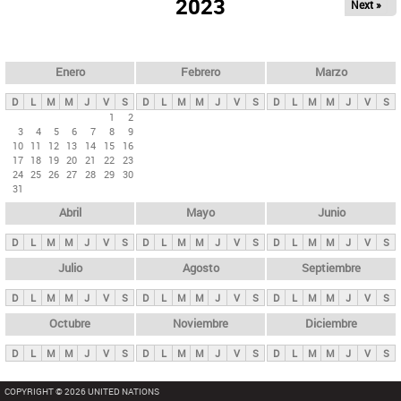
ú
2023
Next »
l
s
a
q
p
u
e
a
Enero
Febrero
Marzo
d
s
a
D
L
M
M
J
V
S
D
L
M
M
J
V
S
D
L
M
M
J
V
S
p
1
2
3
4
5
6
7
8
9
r
10
11
12
13
14
15
16
i
17
18
19
20
21
22
23
24
25
26
27
28
29
30
n
31
c
Abril
Mayo
Junio
i
p
D
L
M
M
J
V
S
D
L
M
M
J
V
S
D
L
M
M
J
V
S
a
Julio
Agosto
Septiembre
l
D
L
M
M
J
V
S
D
L
M
M
J
V
S
D
L
M
M
J
V
S
e
Octubre
Noviembre
Diciembre
s
D
L
M
M
J
V
S
D
L
M
M
J
V
S
D
L
M
M
J
V
S
COPYRIGHT © 2026 UNITED NATIONS