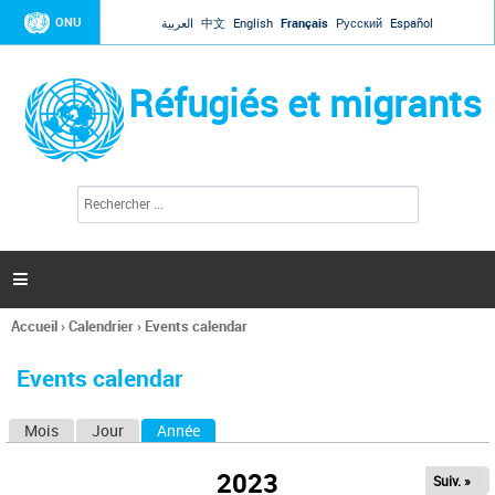
Jump to navigation
ONU
العربية
中文
English
Français
Русский
Español
Réfugiés et migrants
R
F
e
o
c
r
h
e
m
r

u
c
l
h
Accueil
›
Calendrier
›
Events calendar
a
e
Vous
r
i
êtes
r
Events calendar
ici
e
d
Mois
Jour
Année
(onglet actif)
O
e
r
n
e
2023
Suiv. »
g