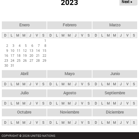
ú
2023
Next »
l
s
a
q
p
u
e
a
Enero
Febrero
Marzo
d
s
a
D
L
M
M
J
V
S
D
L
M
M
J
V
S
D
L
M
M
J
V
S
p
1
2
3
4
5
6
7
8
r
9
10
11
12
13
14
15
i
16
17
18
19
20
21
22
23
24
25
26
27
28
29
n
30
31
c
Abril
Mayo
Junio
i
p
D
L
M
M
J
V
S
D
L
M
M
J
V
S
D
L
M
M
J
V
S
a
Julio
Agosto
Septiembre
l
D
L
M
M
J
V
S
D
L
M
M
J
V
S
D
L
M
M
J
V
S
e
Octubre
Noviembre
Diciembre
s
D
L
M
M
J
V
S
D
L
M
M
J
V
S
D
L
M
M
J
V
S
COPYRIGHT © 2026 UNITED NATIONS