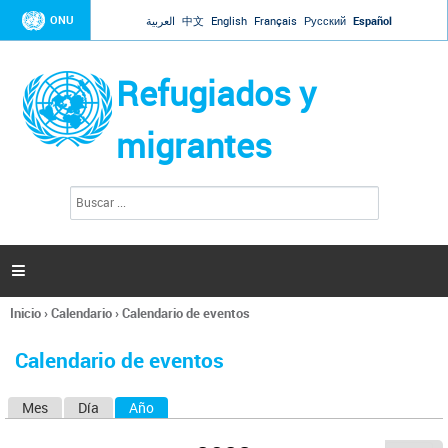
Jump to navigation
ONU
العربية
中文
English
Français
Русский
Español
Refugiados y
migrantes
B
F
u
o
s
r
c
a
m
r

u
l
Inicio
›
Calendario
›
Calendario de eventos
a
Se
r
encuentra
i
Calendario de eventos
usted
o
aquí
d
Mes
Día
Año
(solapa activa)
S
e
b
o