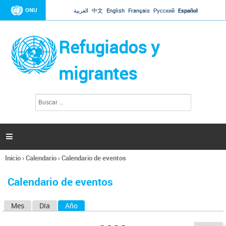
Jump to navigation
ONU
العربية
中文
English
Français
Русский
Español
Refugiados y
migrantes
B
F
u
o
s
r
c
a
m
r

u
l
Inicio
›
Calendario
›
Calendario de eventos
a
Se
r
encuentra
i
Calendario de eventos
usted
o
aquí
d
Mes
Día
Año
(solapa activa)
S
e
b
o