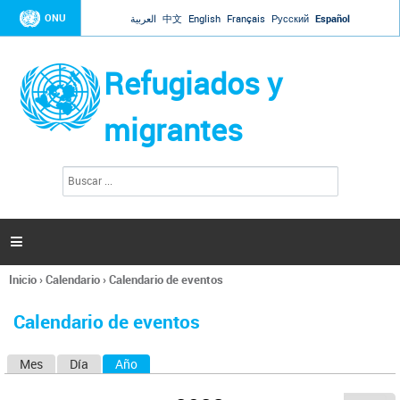
Jump to navigation
ONU
العربية
中文
English
Français
Русский
Español
Refugiados y
migrantes
B
F
u
o
s
r
c
a
m
r

u
l
Inicio
›
Calendario
›
Calendario de eventos
a
Se
r
encuentra
i
Calendario de eventos
usted
o
aquí
d
Mes
Día
Año
(solapa activa)
S
e
b
o