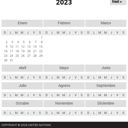
ú
2023
Next »
l
s
a
q
p
u
e
a
Enero
Febrero
Marzo
d
s
a
D
L
M
M
J
V
S
D
L
M
M
J
V
S
D
L
M
M
J
V
S
p
1
2
3
4
5
6
7
8
r
9
10
11
12
13
14
15
i
16
17
18
19
20
21
22
23
24
25
26
27
28
29
n
30
31
c
Abril
Mayo
Junio
i
p
D
L
M
M
J
V
S
D
L
M
M
J
V
S
D
L
M
M
J
V
S
a
Julio
Agosto
Septiembre
l
D
L
M
M
J
V
S
D
L
M
M
J
V
S
D
L
M
M
J
V
S
e
Octubre
Noviembre
Diciembre
s
D
L
M
M
J
V
S
D
L
M
M
J
V
S
D
L
M
M
J
V
S
COPYRIGHT © 2026 UNITED NATIONS