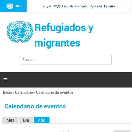
Jump to navigation
ONU
العربية
中文
English
Français
Русский
Español
Refugiados y
migrantes
B
F
u
o
s
r
c
a
m
r

u
l
Inicio
›
Calendario
›
Calendario de eventos
a
Se
r
encuentra
i
Calendario de eventos
usted
o
aquí
d
Mes
Día
Año
(solapa activa)
S
e
b
o