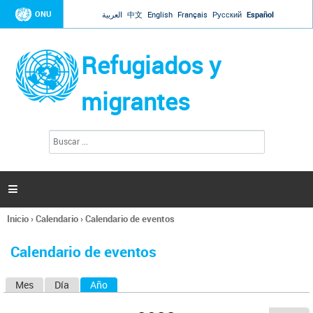
Jump to navigation
ONU
العربية
中文
English
Français
Русский
Español
Refugiados y
migrantes
B
F
u
o
s
r
c
a
m
r

u
l
Inicio
›
Calendario
›
Calendario de eventos
a
Se
r
encuentra
i
Calendario de eventos
usted
o
aquí
d
Mes
Día
Año
(solapa activa)
S
e
b
o