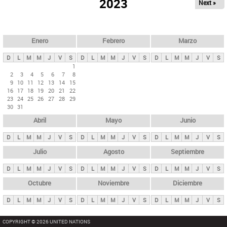
ú
2023
Next »
l
s
a
q
p
u
e
a
Enero
Febrero
Marzo
d
s
a
D
L
M
M
J
V
S
D
L
M
M
J
V
S
D
L
M
M
J
V
S
p
1
2
3
4
5
6
7
8
r
9
10
11
12
13
14
15
i
16
17
18
19
20
21
22
23
24
25
26
27
28
29
n
30
31
c
Abril
Mayo
Junio
i
p
D
L
M
M
J
V
S
D
L
M
M
J
V
S
D
L
M
M
J
V
S
a
Julio
Agosto
Septiembre
l
D
L
M
M
J
V
S
D
L
M
M
J
V
S
D
L
M
M
J
V
S
e
Octubre
Noviembre
Diciembre
s
D
L
M
M
J
V
S
D
L
M
M
J
V
S
D
L
M
M
J
V
S
COPYRIGHT © 2026 UNITED NATIONS