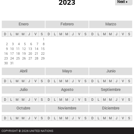
ú
2023
Next »
l
s
a
q
p
u
e
a
Enero
Febrero
Marzo
d
s
a
D
L
M
M
J
V
S
D
L
M
M
J
V
S
D
L
M
M
J
V
S
p
1
2
3
4
5
6
7
8
r
9
10
11
12
13
14
15
i
16
17
18
19
20
21
22
23
24
25
26
27
28
29
n
30
31
c
Abril
Mayo
Junio
i
p
D
L
M
M
J
V
S
D
L
M
M
J
V
S
D
L
M
M
J
V
S
a
Julio
Agosto
Septiembre
l
D
L
M
M
J
V
S
D
L
M
M
J
V
S
D
L
M
M
J
V
S
e
Octubre
Noviembre
Diciembre
s
D
L
M
M
J
V
S
D
L
M
M
J
V
S
D
L
M
M
J
V
S
COPYRIGHT © 2026 UNITED NATIONS