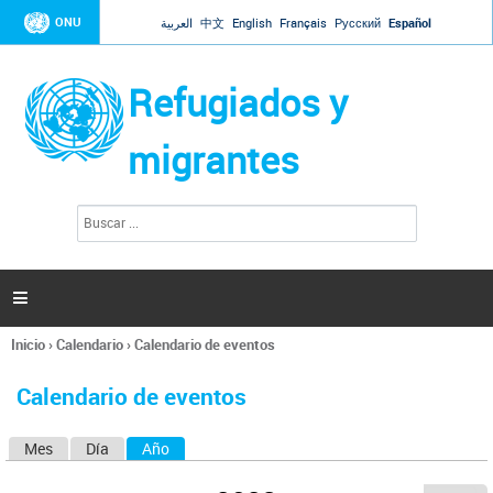
Jump to navigation
ONU
العربية
中文
English
Français
Русский
Español
Refugiados y
migrantes
B
F
u
o
s
r
c
a
m
r

u
l
Inicio
›
Calendario
›
Calendario de eventos
a
Se
r
encuentra
i
Calendario de eventos
usted
o
aquí
d
Mes
Día
Año
(solapa activa)
S
e
b
o