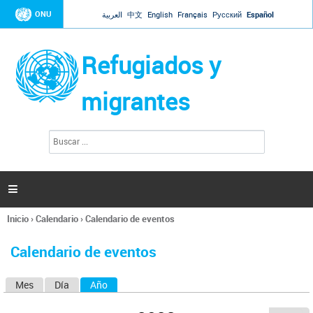
Jump to navigation
ONU
العربية
中文
English
Français
Русский
Español
Refugiados y
migrantes
B
F
u
o
s
r
c
a
m
r

u
l
Inicio
›
Calendario
›
Calendario de eventos
a
Se
r
encuentra
i
Calendario de eventos
usted
o
aquí
d
Mes
Día
Año
(solapa activa)
S
e
b
o