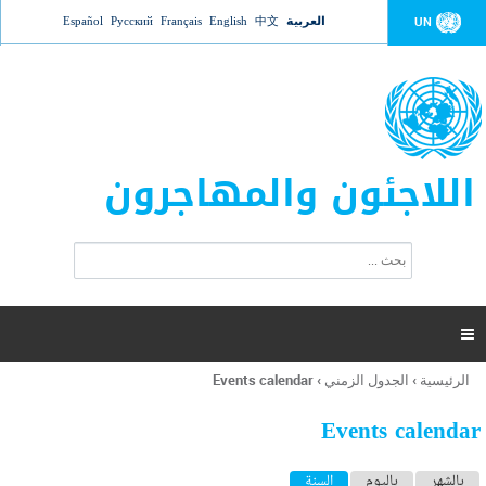
Jump to navigation
العربية
中文
English
Français
Русский
Español
UN
اللاجئون والمهاجرون
ا
ب
س
ح
ت
ث
م
ا

ر
ة
الرئيسية
›
الجدول الزمني
›
Events calendar
أنت
ا
هنا
ل
Events calendar
ب
ح
ا
بالشهر
باليوم
السنة
(علامة التبويب النشطة)
ث