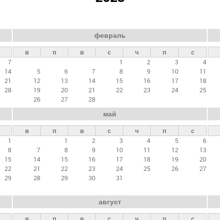
февраль
в
п
в
с
ч
п
с
7
1
2
3
4
14
5
6
7
8
9
10
11
21
12
13
14
15
16
17
18
28
19
20
21
22
23
24
25
26
27
28
май
в
п
в
с
ч
п
с
1
1
2
3
4
5
6
8
7
8
9
10
11
12
13
15
14
15
16
17
18
19
20
22
21
22
23
24
25
26
27
29
28
29
30
31
август
в
п
в
с
ч
п
с