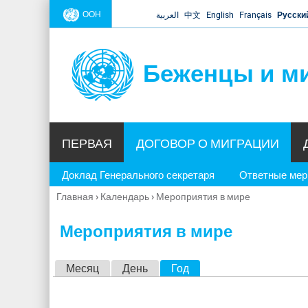
ООН
العربية
中文
English
Français
Русски
Беженцы и м
ПЕРВАЯ
ДОГОВОР О МИГРАЦИИ
Доклад Генерального секретаря
Ответные ме
Главная
›
Календарь
›
Мероприятия в мире
Вы
здесь
Мероприятия в мире
Г
Месяц
День
Год
(активная вкладка)
л
а