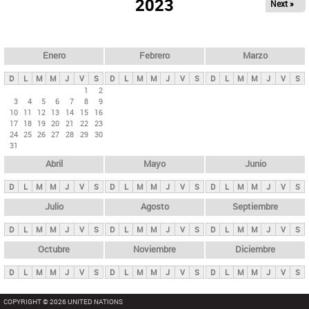
ú
2023
Next »
l
s
a
q
p
u
e
a
Enero
Febrero
Marzo
d
s
a
D
L
M
M
J
V
S
D
L
M
M
J
V
S
D
L
M
M
J
V
S
p
1
2
3
4
5
6
7
8
9
r
10
11
12
13
14
15
16
i
17
18
19
20
21
22
23
24
25
26
27
28
29
30
n
31
c
Abril
Mayo
Junio
i
p
D
L
M
M
J
V
S
D
L
M
M
J
V
S
D
L
M
M
J
V
S
a
Julio
Agosto
Septiembre
l
D
L
M
M
J
V
S
D
L
M
M
J
V
S
D
L
M
M
J
V
S
e
Octubre
Noviembre
Diciembre
s
D
L
M
M
J
V
S
D
L
M
M
J
V
S
D
L
M
M
J
V
S
COPYRIGHT © 2026 UNITED NATIONS