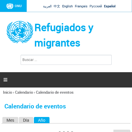
Jump to navigation
ONU
العربية
中文
English
Français
Русский
Español
Refugiados y
migrantes
B
F
u
o
s
r
c
a
m
r

u
l
Inicio
›
Calendario
›
Calendario de eventos
a
Se
r
encuentra
i
Calendario de eventos
usted
o
aquí
d
Mes
Día
Año
(solapa activa)
S
e
b
o