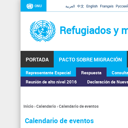
ONU
العربية
中文
English
Français
Русски
Refugiados y m
PORTADA
PACTO SOBRE MIGRACIÓN
Representante Especial
Respuesta
Consult
ASAMBLEA GENERAL
Reunión de alto nivel 2016
Declaración de Nuev
Inicio
›
Calendario
›
Calendario de eventos
Se
encuentra
Calendario de eventos
usted