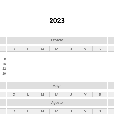
2023
Febrero
D
L
M
M
J
V
S
1
8
15
22
29
Mayo
D
L
M
M
J
V
S
Agosto
D
L
M
M
J
V
S