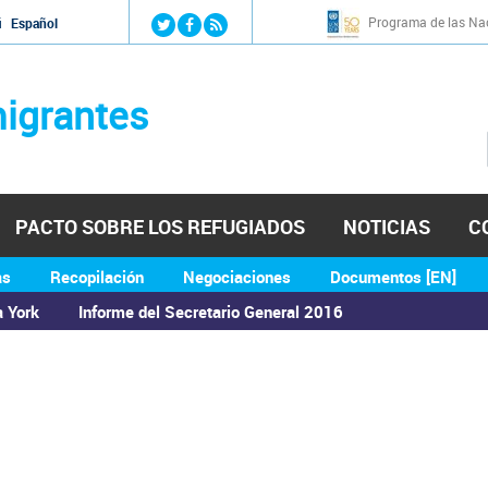
Jump to navigation
Programa de las Nac
й
Español
igrantes
PACTO SOBRE LOS REFUGIADOS
NOTICIAS
C
as
Recopilación
Negociaciones
Documentos [EN]
a York
Informe del Secretario General 2016