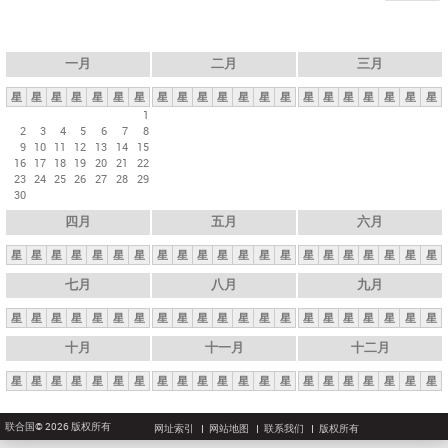
一月
二月
三月
星
星
星
星
星
星
星
星
星
星
星
星
星
星
星
星
星
星
星
星
星
1
2
3
4
5
6
7
8
9
10
11
12
13
14
15
16
17
18
19
20
21
22
23
24
25
26
27
28
29
30
四月
五月
六月
星
星
星
星
星
星
星
星
星
星
星
星
星
星
星
星
星
星
星
星
星
七月
八月
九月
星
星
星
星
星
星
星
星
星
星
星
星
星
星
星
星
星
星
星
星
星
十月
十一月
十二月
星
星
星
星
星
星
星
星
星
星
星
星
星
星
星
星
星
星
星
星
星
联合国© 2026 版权所有
网址索引
网站地图
联系我们
版权所有