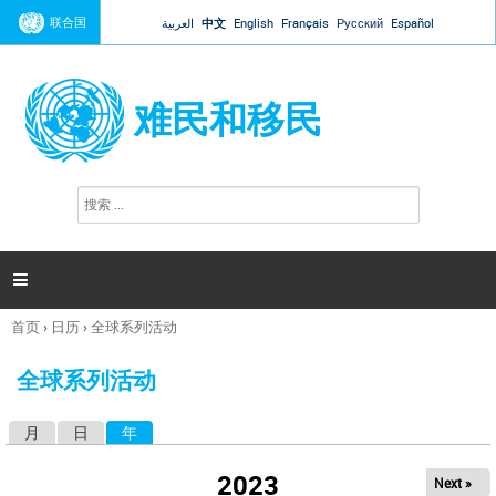
Jump to navigation
联合国
العربية
中文
English
Français
Русский
Español
难民和移民
搜
搜
索
索
表
单

首页
›
日历
›
全球系列活动
你
在
全球系列活动
这
里
月
日
年
（活动标签）
主
标
2023
Next »
签