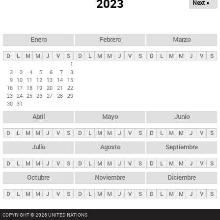
ú
2023
Next »
l
s
a
q
p
u
e
a
Enero
Febrero
Marzo
d
s
a
D
L
M
M
J
V
S
D
L
M
M
J
V
S
D
L
M
M
J
V
S
p
1
2
3
4
5
6
7
8
r
9
10
11
12
13
14
15
i
16
17
18
19
20
21
22
23
24
25
26
27
28
29
n
30
31
c
Abril
Mayo
Junio
i
p
D
L
M
M
J
V
S
D
L
M
M
J
V
S
D
L
M
M
J
V
S
a
Julio
Agosto
Septiembre
l
D
L
M
M
J
V
S
D
L
M
M
J
V
S
D
L
M
M
J
V
S
e
Octubre
Noviembre
Diciembre
s
D
L
M
M
J
V
S
D
L
M
M
J
V
S
D
L
M
M
J
V
S
COPYRIGHT © 2026 UNITED NATIONS