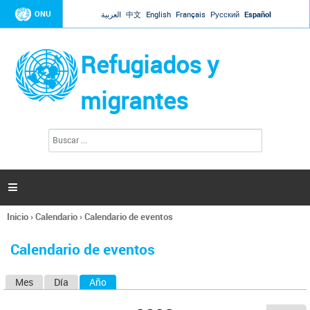
Jump to navigation
ONU
العربية
中文
English
Français
Русский
Español
Refugiados y
migrantes
B
F
u
o
s
r
c
a
m
r

u
l
Inicio
›
Calendario
›
Calendario de eventos
a
Se
r
encuentra
i
Calendario de eventos
usted
o
aquí
d
Mes
Día
Año
(solapa activa)
S
e
b
o