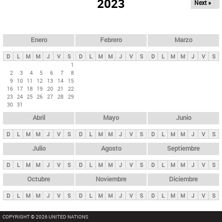
ú
2023
Next »
l
s
a
q
p
u
e
a
Enero
Febrero
Marzo
d
s
a
D
L
M
M
J
V
S
D
L
M
M
J
V
S
D
L
M
M
J
V
S
p
1
2
3
4
5
6
7
8
r
9
10
11
12
13
14
15
i
16
17
18
19
20
21
22
23
24
25
26
27
28
29
n
30
31
c
Abril
Mayo
Junio
i
p
D
L
M
M
J
V
S
D
L
M
M
J
V
S
D
L
M
M
J
V
S
a
Julio
Agosto
Septiembre
l
D
L
M
M
J
V
S
D
L
M
M
J
V
S
D
L
M
M
J
V
S
e
Octubre
Noviembre
Diciembre
s
D
L
M
M
J
V
S
D
L
M
M
J
V
S
D
L
M
M
J
V
S
COPYRIGHT © 2026 UNITED NATIONS