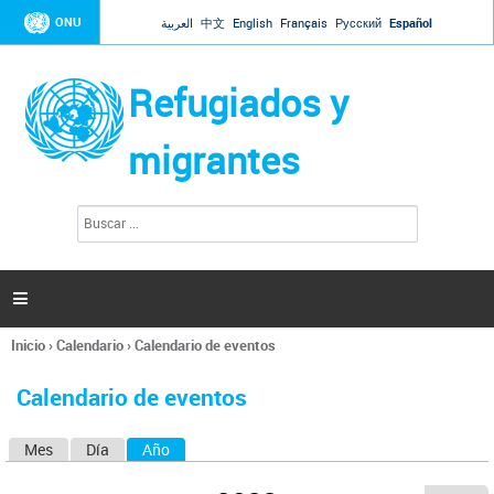
Jump to navigation
ONU
العربية
中文
English
Français
Русский
Español
Refugiados y
migrantes
B
F
u
o
s
r
c
a
m
r

u
l
Inicio
›
Calendario
›
Calendario de eventos
a
Se
r
encuentra
i
Calendario de eventos
usted
o
aquí
d
Mes
Día
Año
(solapa activa)
S
e
b
o