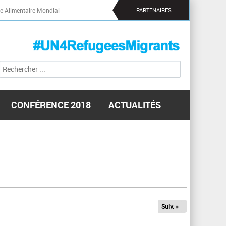
 Alimentaire Mondial
PARTENAIRES
R
F
e
o
c
r
h
m
e
CONFÉRENCE 2018
ACTUALITÉS
r
u
c
l
h
a
e
i
r
r
e
d
e
r
Suiv. »
e
c