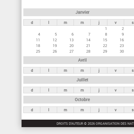
e
Janvier
t
d
l
m
m
j
v
s
s
1
2
p
4
5
6
7
8
9
r
11
12
13
14
15
16
18
19
20
21
22
23
i
25
26
27
28
29
30
n
Avril
c
d
l
m
m
j
v
s
i
Juillet
p
a
d
l
m
m
j
v
s
u
Octobre
x
d
l
m
m
j
v
s
DROITS D'AUTEUR © 2026 ORGANISATION DES NAT