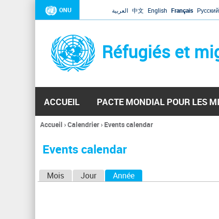
ONU
العربية
中文
English
Français
Русский
Réfugiés et mi
ACCUEIL
PACTE MONDIAL POUR LES M
Accueil
›
Calendrier
›
Events calendar
Vous
êtes
Events calendar
ici
O
Mois
Jour
Année
(onglet actif)
n
g
l