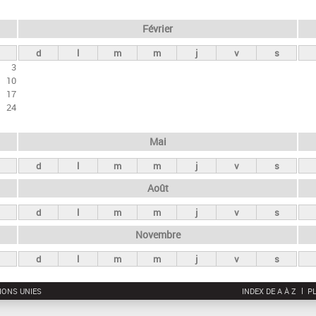
Février
d
l
m
m
j
v
s
3
10
17
24
Mai
d
l
m
m
j
v
s
Août
d
l
m
m
j
v
s
Novembre
d
l
m
m
j
v
s
IONS UNIES
INDEX DE A À Z
PL