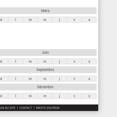
h
e
Mars
r
d
l
m
m
j
v
s
c
h
e
Juin
d
l
m
m
j
v
s
Septembre
d
l
m
m
j
v
s
Décembre
d
l
m
m
j
v
s
AN DU SITE
CONTACT
DROITS D'AUTEUR