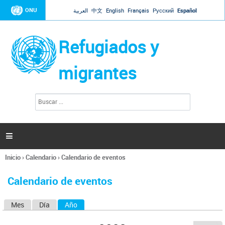
Jump to navigation
ONU
العربية
中文
English
Français
Русский
Español
Refugiados y
migrantes
B
F
u
o
s
r
c
a
m
r

u
l
Inicio
›
Calendario
›
Calendario de eventos
a
Se
r
encuentra
i
Calendario de eventos
usted
o
aquí
d
Mes
Día
Año
(solapa activa)
S
e
b
o